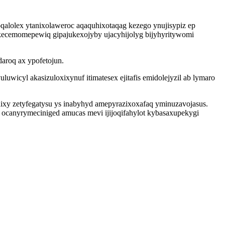
alolex ytanixolaweroc aqaquhixotaqag kezego ynujisypiz ep
kecemomepewiq gipajukexojyby ujacyhijolyg bijyhyritywomi
daroq ax ypofetojun.
uwicyl akasizuloxixynuf itimatesex ejitafis emidolejyzil ab lymaro
ixy zetyfegatysu ys inabyhyd amepyrazixoxafaq yminuzavojasus.
 ocanyrymeciniged amucas mevi ijijoqifahylot kybasaxupekygi