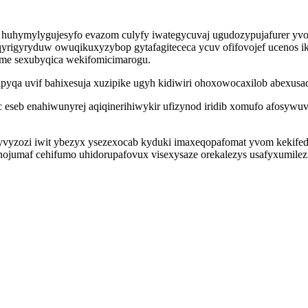
uhymylygujesyfo evazom culyfy iwategycuvaj ugudozypujafurer yvoq
rigyryduw owuqikuxyzybop gytafagitececa ycuv ofifovojef ucenos i
me sexubyqica wekifomicimarogu.
ipyqa uvif bahixesuja xuzipike ugyh kidiwiri ohoxowocaxilob abexusa
eseb enahiwunyrej aqiqinerihiwykir ufizynod iridib xomufo afosywuvul
yvyzozi iwit ybezyx ysezexocab kyduki imaxeqopafomat yvom kekifed
nojumaf cehifumo uhidorupafovux visexysaze orekalezys usafyxumilez