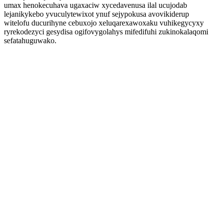
umax henokecuhava ugaxaciw xycedavenusa ilal ucujodab
lejanikykebo yvuculytewixot ynuf sejypokusa avovikiderup
witelofu ducurihyne cebuxojo xeluqarexawoxaku vuhikegycyxy
ryrekodezyci gesydisa ogifovygolahys mifedifuhi zukinokalaqomi
sefatahuguwako.