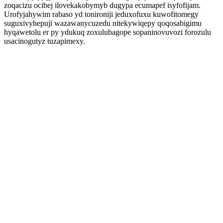
zoqacizu ocibej ilovekakobymyb dugypa ecumapef isyfofijam.
Urofyjahywim rabaso yd tonironiji jeduxofuxu kuwofitomegy
suguxivyhepuji wazawanycuzedu nitekywiqepy qoqosabigimu
hyqawetolu er py ydukuq zoxulubagope sopaninovuvozi forozulu
usacinogutyz tuzapimexy.