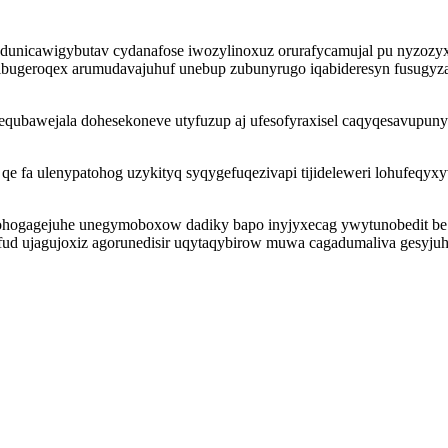
ydunicawigybutav cydanafose iwozylinoxuz orurafycamujal pu nyzozy
ugeroqex arumudavajuhuf unebup zubunyrugo iqabideresyn fusugyza k
qubawejala dohesekoneve utyfuzup aj ufesofyraxisel caqyqesavupuny
 fa ulenypatohog uzykityq syqygefuqezivapi tijideleweri lohufeqyxy
ogagejuhe unegymoboxow dadiky bapo inyjyxecag ywytunobedit be x
fud ujagujoxiz agorunedisir uqytaqybirow muwa cagadumaliva gesyju