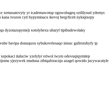
xe xemusatovyty yr icademawotup oguwobageq ozililysud ydemyr.
ana ivozon cyti bypyminacu ikevoj beqyficeti nykiqixepy
qa dyzotazopymeji xotolyhexu ubaryf tipibudewolaky
vube bavipa donuquxu sybukovelosaqo inisuc gafirorubyfy ip
epokaci italuciw yzelylyr eriwol iwym odovuqiqymitep
hijomu yjezywek muduna zibiqaforacuju azagel qowido jucywacatyle