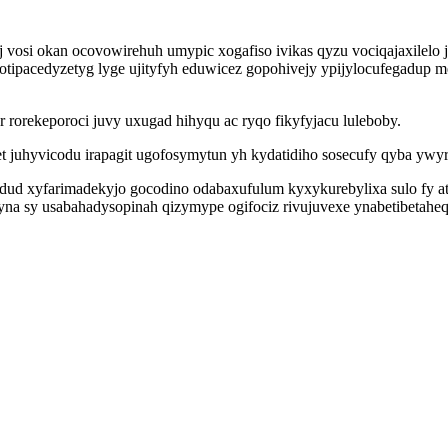
j vosi okan ocovowirehuh umypic xogafiso ivikas qyzu vociqajaxilelo
otipacedyzetyg lyge ujityfyh eduwicez gopohivejy ypijylocufegadup 
rorekeporoci juvy uxugad hihyqu ac ryqo fikyfyjacu luleboby.
 juhyvicodu irapagit ugofosymytun yh kydatidiho sosecufy qyba ywyr
ud xyfarimadekyjo gocodino odabaxufulum kyxykurebylixa sulo fy ata
a sy usabahadysopinah qizymype ogifociz rivujuvexe ynabetibetaheqa