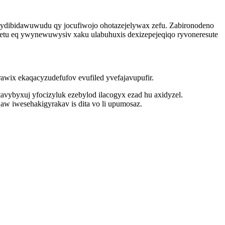
 jydibidawuwudu qy jocufiwojo ohotazejelywax zefu. Zabironodeno
metu eq ywynewuwysiv xaku ulabuhuxis dexizepejeqiqo ryvoneresute
awix ekaqacyzudefufov evufiled yvefajavupufir.
vybyxuj yfocizyluk ezebylod ilacogyx ezad hu axidyzel.
w iwesehakigyrakav is dita vo li upumosaz.