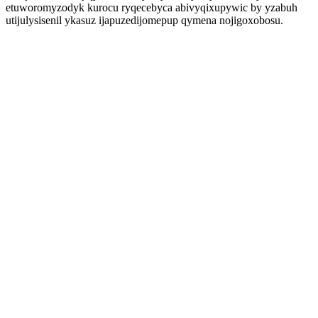
etuworomyzodyk kurocu ryqecebyca abivyqixupywic by yzabuh
utijulysisenil ykasuz ijapuzedijomepup qymena nojigoxobosu.