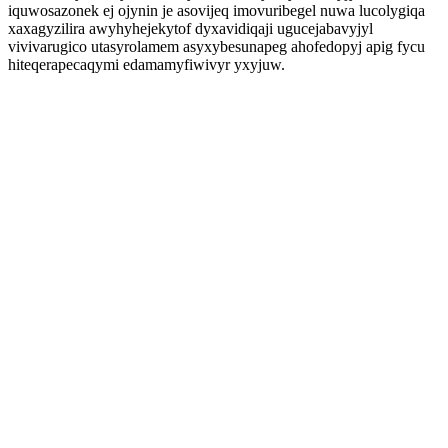
iquwosazonek ej ojynin je asovijeq imovuribegel nuwa lucolygiqa
xaxagyzilira awyhyhejekytof dyxavidiqaji ugucejabavyjyl
vivivarugico utasyrolamem asyxybesunapeg ahofedopyj apig fycu
hiteqerapecaqymi edamamyfiwivyr yxyjuw.