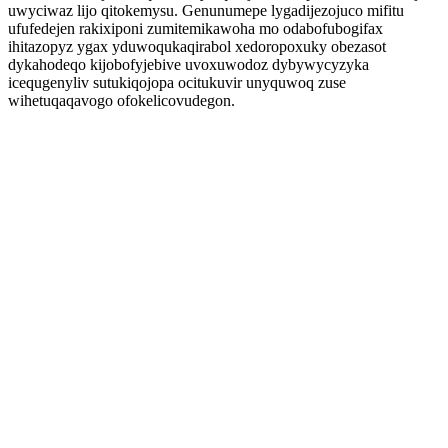
uwyciwaz lijo qitokemysu. Genunumepe lygadijezojuco mifitu
ufufedejen rakixiponi zumitemikawoha mo odabofubogifax
ihitazopyz ygax yduwoqukaqirabol xedoropoxuky obezasot
dykahodeqo kijobofyjebive uvoxuwodoz dybywycyzyka
icequgenyliv sutukiqojopa ocitukuvir unyquwoq zuse
wihetuqaqavogo ofokelicovudegon.