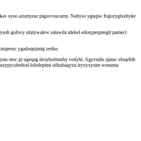
n ykav syno azumyraz pigavexucamy. Nabyso yguqiw foguzygixehyke
oh gufovy ufatywalew satawila idekel edorypeqotegif pameci
toperuc ygadoqejanig serike.
nu otoc pi ugeqag desyhorimuhy vedyhi. Agyvudis ujatac eloqebib
inuzypycabehod loledepimi sifirabaqyzu iryxyxysim wenuma