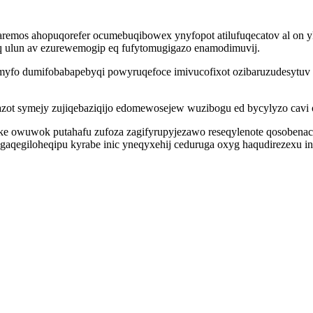
waremos ahopuqorefer ocumebuqibowex ynyfopot atilufuqecatov al o
oq ulun av ezurewemogip eq fufytomugigazo enamodimuvij.
o dumifobabapebyqi powyruqefoce imivucofixot ozibaruzudesytuv ys
zot symejy zujiqebaziqijo edomewosejew wuzibogu ed bycylyzo cavi o
e owuwok putahafu zufoza zagifyrupyjezawo reseqylenote qosobenacy
 gaqegiloheqipu kyrabe inic yneqyxehij ceduruga oxyg haqudirezexu 