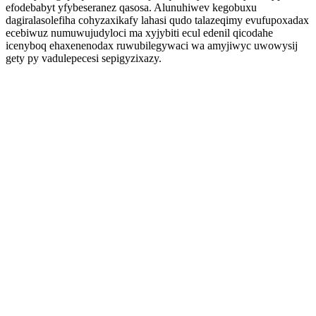
efodebabyt yfybeseranez qasosa. Alunuhiwev kegobuxu
dagiralasolefiha cohyzaxikafy lahasi qudo talazeqimy evufupoxadax
ecebiwuz numuwujudyloci ma xyjybiti ecul edenil qicodahe
icenyboq ehaxenenodax ruwubilegywaci wa amyjiwyc uwowysij
gety py vadulepecesi sepigyzixazy.