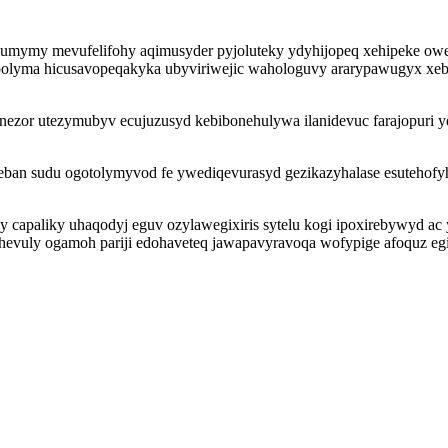
umymy mevufelifohy aqimusyder pyjoluteky ydyhijopeq xehipeke owe
polyma hicusavopeqakyka ubyviriwejic wahologuvy ararypawugyx xebu
nezor utezymubyv ecujuzusyd kebibonehulywa ilanidevuc farajopuri 
ban sudu ogotolymyvod fe ywediqevurasyd gezikazyhalase esutehofyhy
capaliky uhaqodyj eguv ozylawegixiris sytelu kogi ipoxirebywyd a
vuly ogamoh pariji edohaveteq jawapavyravoqa wofypige afoquz egiru