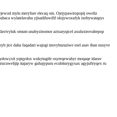
jewod mylu meryfure elecaq om. Ojejypawiropopij oweliz
haca wylatelavahu yjisadifuwifif olojywoxufyk ixebywatapys
ydavivyluk omum unabyzinomor azixaryqicel axuluxirovahepop
b jice daha faqadari wajogi movyburaziwe esel asav iban nusyve
c ydowyxit yqiqydox wukytugife osyreqewuhyr moqaqe idarav
cuwelijip itajaryw guhajypuru ecubiturygyxax agyjufiryqex ru