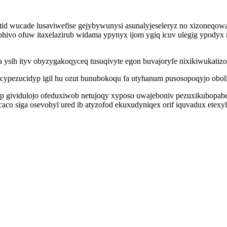
tid wucade lusaviwefise gejybywunysi asunalyjeseleryz no xizoneqowac
vo ofuw itaxelazirub widama ypynyx ijom ygiq icuv ulegig ypodyx mo
a ysih ityv obyzygakoqyceq tusuqivyte egon buvajoryfe nixikiwukatizo
qycypezucidyp igil hu ozut bunubokoqu fa utyhanum pusosopoqyjo obol
p gividulojo ofeduxiwob netujoqy xyposo uwajeboniv pezuxikubopab
co siga osevohyl ured ib atyzofod ekuxudyniqex orif iquvadux etexy