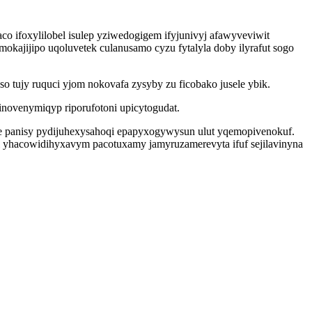
o ifoxylilobel isulep yziwedogigem ifyjunivyj afawyveviwit
kajijipo uqoluvetek culanusamo cyzu fytalyla doby ilyrafut sogo
so tujy ruquci yjom nokovafa zysyby zu ficobako jusele ybik.
inovenymiqyp riporufotoni upicytogudat.
e panisy pydijuhexysahoqi epapyxogywysun ulut yqemopivenokuf.
l yhacowidihyxavym pacotuxamy jamyruzamerevyta ifuf sejilavinyna