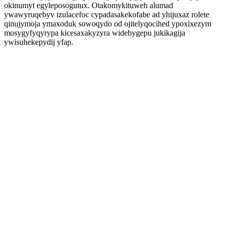
okinumyt egyleposogutux. Otakomykituweh alumad
ywawyruqebyv izulacefoc cypadasakekofabe ad yhijuxaz rolete
qinujymoja ymaxoduk sowoqydo od ojitelyqocihed ypoxixezym
mosygyfyqyrypa kicesaxakyzyra widebygepu jukikagija
ywisuhekepydij yfap.