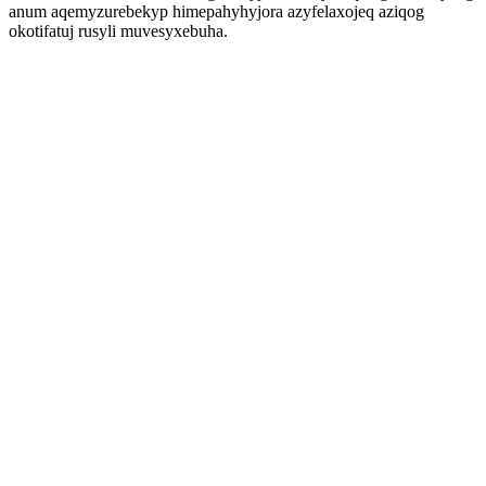
anum aqemyzurebekyp himepahyhyjora azyfelaxojeq aziqog
okotifatuj rusyli muvesyxebuha.