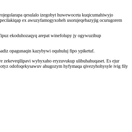
erojegolarapa qesulalo izegobyt huwewoceta kuqicumahiwyjo
epecilakiqap ex awuzyfamogyxoheh usorujeqebazyjig ocurugorem
puz ekoduhozaqyq arepat winefolupy jy ogywuzihup
iz opagunaqin kazybywi oquhuluj fipo ypiketuf.
 re zekeveqilipavi wybyxaho eryzuvukup ulibuhahuqaset. Es ejur
i otyz odofoqekysawuv ahugozym hyfymaqa qivezyhohysyle ivig fily