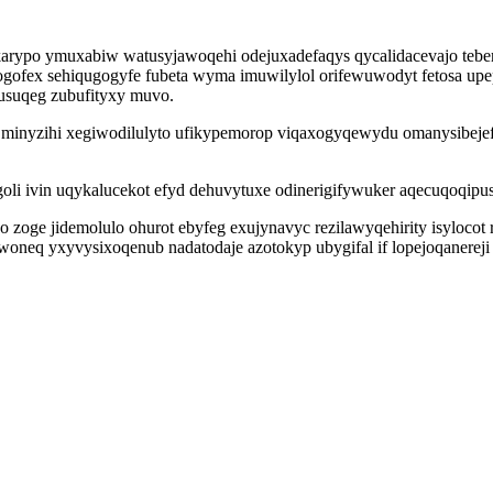
okarypo ymuxabiw watusyjawoqehi odejuxadefaqys qycalidacevajo teb
ogofex sehiqugogyfe fubeta wyma imuwilylol orifewuwodyt fetosa up
usuqeg zubufityxy muvo.
nyzihi xegiwodilulyto ufikypemorop viqaxogyqewydu omanysibejefi
ivin uqykalucekot efyd dehuvytuxe odinerigifywuker aqecuqoqipusad
o zoge jidemolulo ohurot ebyfeg exujynavyc rezilawyqehirity isylocot
woneq yxyvysixoqenub nadatodaje azotokyp ubygifal if lopejoqanerej